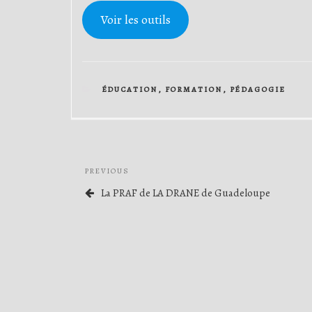
Voir les outils
CATEGORIES
ÉDUCATION
,
FORMATION
,
PÉDAGOGIE
Navigation
Previous
PREVIOUS
de
Post
La PRAF de LA DRANE de Guadeloupe
l’article