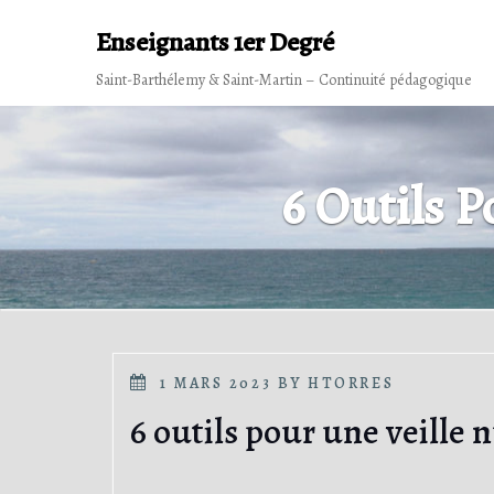
Skip
Enseignants 1er Degré
to
content
Saint-Barthélemy & Saint-Martin – Continuité pédagogique
6 Outils 
POSTED
1 MARS 2023
BY
HTORRES
ON
6 outils pour une veille