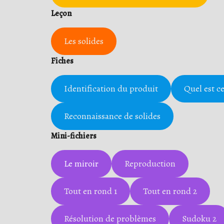
Leçon
Les solides
Fiches
Identification du produit
Quel est c
Reconnaissance de solides
Mini-fichiers
Le miroir
Reproduction
Tout en rond 1
Tout en rond 2
Résolution de problèmes
Sudoku 2