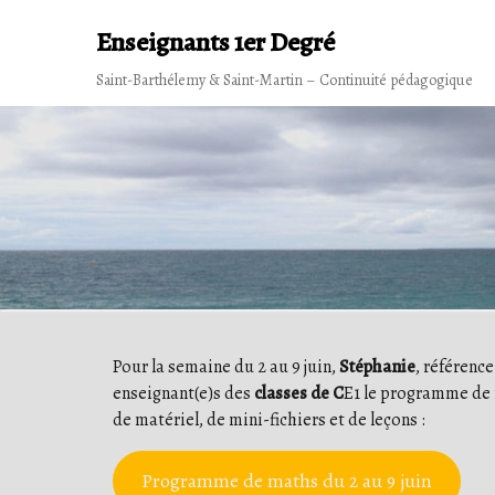
Skip
Enseignants 1er Degré
to
content
Saint-Barthélemy & Saint-Martin – Continuité pédagogique
Pour la semaine du 2 au 9 juin,
Stéphanie
, référenc
enseignant(e)s des
classes de C
E1 le programme de 
de matériel, de mini-fichiers et de leçons :
Programme de maths du 2 au 9 juin