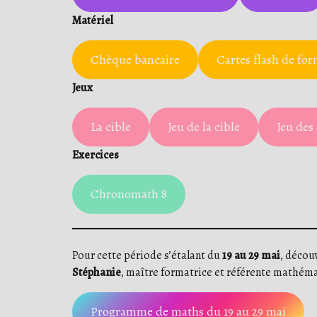
Matériel
Chèque bancaire
Cartes flash de fo
Jeux
La cible
Jeu de la cible
Jeu des
Exercices
Chronomath 8
Pour cette période s’étalant du
19 au 29 mai
, décou
Stéphanie
, maître formatrice et référente mathéma
Programme de maths du 19 au 29 mai