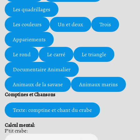
Les quadrillages
Les couleurs
Un et deux
Trois
Appariements
Le rond
Le carré
Le triangle
Documentaire Animalier
Animaux de la savane
Animaux marins
Comptines et Chansons
Texte: comptine et chant du crabe
Calcul mental:
P’tit crabe: