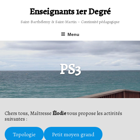
Skip
to
Enseignants 1er Degré
content
Saint-Barthélemy & Saint-Martin – Continuité pédagogique
Menu
PS3
Chers tous, Maîtresse
Élodie
vous propose les activités
suivantes :
Topologie
Petit moyen grand