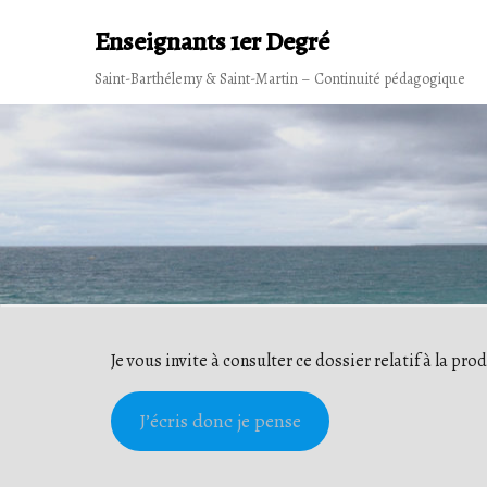
Skip
Enseignants 1er Degré
to
content
Saint-Barthélemy & Saint-Martin – Continuité pédagogique
Je vous invite à consulter ce dossier relatif à la pro
J’écris donc je pense