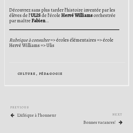
Découvrez sans plus tarder l’histoire inventée par les
élèves de l’
ULIS
de l’école
Hervé Williams
orchestrée
par maître
Fabien
…
Rubrique à consulter
=> écoles élémentaires => école
Hervé Williams => Ulis
CATEGORIES
CULTURE
,
PÉDAGOGIE
Navigation
Previous
PREVIOUS
de
Post
Next
L’Afrique à l’honneur
NEXT
l’article
Post
Bonnes vacances!