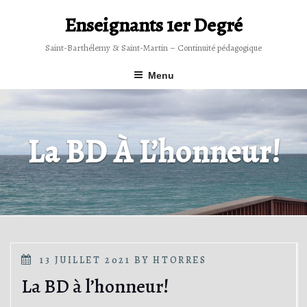
Skip
to
Enseignants 1er Degré
content
Saint-Barthélemy & Saint-Martin – Continuité pédagogique
Menu
La BD À L’honneur!
POSTED
13 JUILLET 2021
BY
HTORRES
ON
La BD à l’honneur!