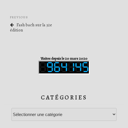
Navigation
Previous
PREVIOUS
de
Post
Fash bach sur la 32e
l’article
édition
Visites depuis le 20 mars 2020
CATÉGORIES
Catégories